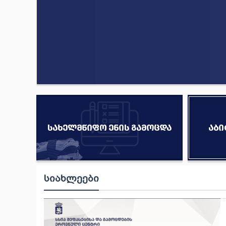
ᲡᲘᲐᲮᲚᲔᲔᲑᲘ